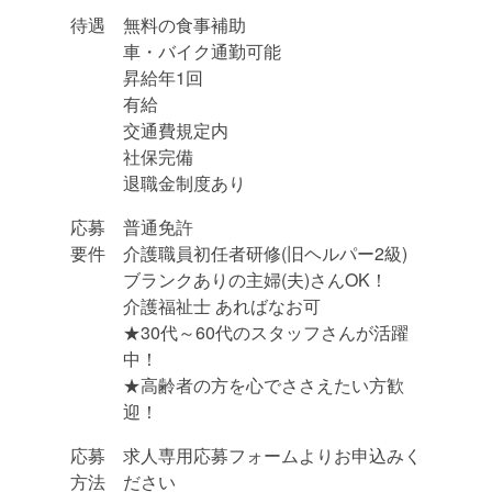
待遇
無料の食事補助
車・バイク通勤可能
昇給年1回
有給
交通費規定内
社保完備
退職金制度あり
応募
普通免許
要件
介護職員初任者研修(旧ヘルパー2級)
ブランクありの主婦(夫)さんOK！
介護福祉士 あればなお可
★30代～60代のスタッフさんが活躍
中！
★高齢者の方を心でささえたい方歓
迎！
応募
求人専用応募フォームよりお申込みく
方法
ださい